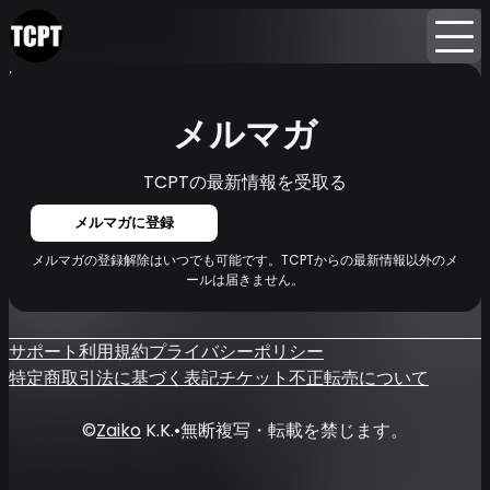
Home
イベント
ニュース
メルマガ
メルマガ
TCPTの最新情報を受取る
メルマガに登録
メルマガの登録解除はいつでも可能です。TCPTからの最新情報以外のメ
ールは届きません。
サポート
利用規約
プライバシーポリシー
特定商取引法に基づく表記
チケット不正転売について
©
Zaiko
K.K.
•
無断複写・転載を禁じます。